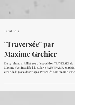
22 juil. 2025
"Traversée" par
Maxime Grehier
Du 19 juin au 15 juillet 2025, l’exposition TRAVERSÉE de
Maxime s’est installée à la Galerie FAUVEPARIS, en plein
cœur de la place des Vosges. Présentée comme une série
inédite de peintures autour de la lumière, du mouvement
et des formes, TRAVERSÉE invitait à parcourir des paysages
abstraits, entre équilibre et rupture. Chaque toile ouvrait