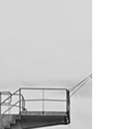
un espace sensible, à franchir du regard et de l’intérieur —
comme une suspension dans le temps, une respiration
visuelle. Le verniss