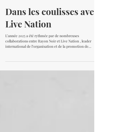
31 déc. 2025
Dans les coulisses avec
Live Nation
L’année 2025 a été rythmée par de nombreuses
collaborations entre Rayon Noir et Live Nation , leader
international de l’organisation et de la promotion de
spectacles. Au fil des mois, notre équipe a eu le plaisir
d’être présente sur plusieurs événements, privés comme
publics, pour proposer nos services de tatouage, piercing,
strass dentaires et nail art . Des moments intenses, créatifs
et humains, au cœur d’univers artistiques qui nous
inspirent profondément. Garden Party Lo