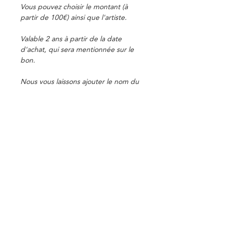
Vous pouvez choisir le montant (à
partir de 100€) ainsi que l'artiste.
Valable 2 ans à partir de la date
d'achat, qui sera mentionnée sur le
bon.
Nous vous laissons ajouter le nom du
destinataire dans le formulaire prévu
à cet effet.
Attention :
tous les bons cadeau sont
faits à la main. L'envoi n'est donc pas
instantané.
Bon remboursable en cas de non
aboutissement de projet.