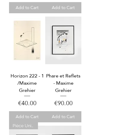
Add to Cart
Add to Cart
Horizon 222 - 1
Phare et Reflets
/Maxime
- Maxime
Grehier
Grehier
Price
Price
€40.00
€90.00
Add to Cart
Add to Cart
Pièce Unique