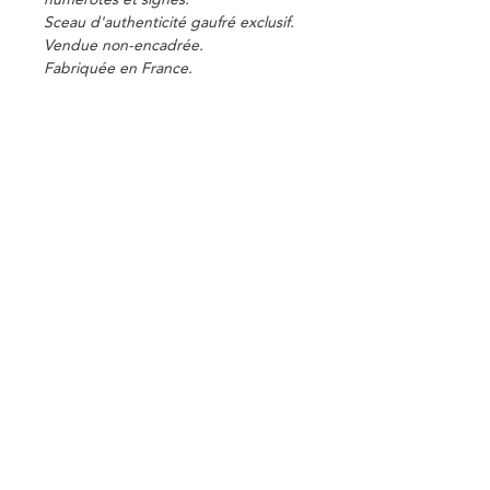
Sceau d'authenticité gaufré exclusif.
Vendue non-encadrée.
Fabriquée en France.
rayonnoirparis@gmail.com
Rayon Noir
12 rue Crozatier
75012 Paris
RDV & WALK-IN
Terms and Conditions
TATTOO | PARIS | FINE LINE | MINIMALIST | SYMMETRICAL | OLD SCHOOL |
IGNORANT | MONOGRAM | DOT | ORNAMENTAL | NEO | ABSTRACT | MANGA | ANIME