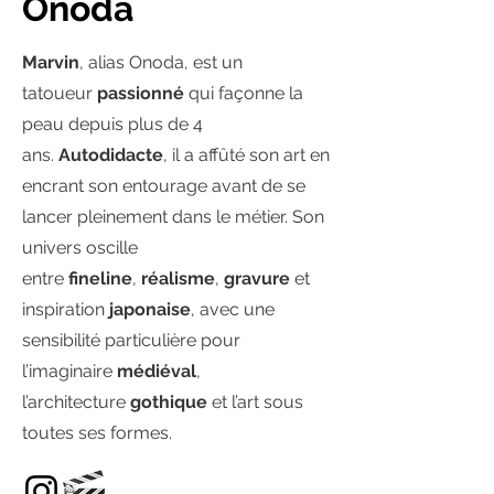
Onoda
Marvin
, alias Onoda, est un
tatoueur
passionné
qui façonne la
peau depuis plus de 4
ans.
Autodidacte
, il a affûté son art en
encrant son entourage avant de se
lancer pleinement dans le métier. Son
univers oscille
entre
fineline
,
réalisme
,
gravure
et
inspiration
japonaise
, avec une
sensibilité particulière pour
l’imaginaire
médiéval
,
l’architecture
gothique
et l’art sous
toutes ses formes.