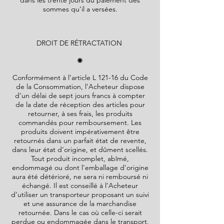
dans les trente jours du paiement des
sommes qu’il a versées.
DROIT DE RÉTRACTATION
✺
Conformément à l’article L 121-16 du Code
de la Consommation, l’Acheteur dispose
d’un délai de sept jours francs à compter
de la date de réception des articles pour
retourner, à ses frais, les produits
commandés pour remboursement. Les
produits doivent impérativement être
retournés dans un parfait état de revente,
dans leur état d’origine, et dûment scellés.
Tout produit incomplet, abîmé,
endommagé ou dont l’emballage d’origine
aura été détérioré, ne sera ni remboursé ni
échangé. Il est conseillé à l’Acheteur
d’utiliser un transporteur proposant un suivi
et une assurance de la marchandise
retournée. Dans le cas où celle-ci serait
perdue ou endommagée dans le transport,