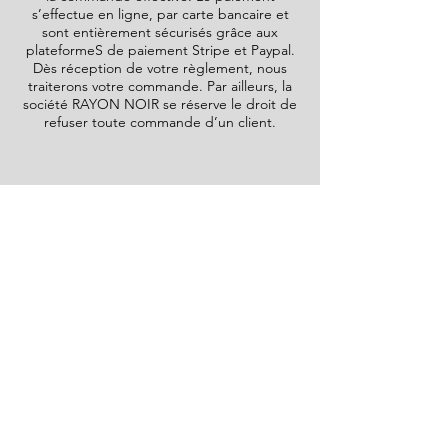
s’effectue en ligne, par carte bancaire et
sont entièrement sécurisés grâce aux
plateformeS de paiement Stripe et Paypal.
Dès réception de votre règlement, nous
traiterons votre commande. Par ailleurs, la
société
RAYON NOIR
se réserve le droit de
refuser toute commande d’un client.
LITIGES
✺
La société
RAYON NOIR
ne peut être tenu
pour responsable des dommages de toute
nature, tant matériels qu’immatériels ou
corporels, qui pourraient résulter d’un
mauvais fonctionnement ou de la mauvaise
utilisation des produits commercialisés. La
responsabilité de la société
RAYON NOIR
sera, en tout état de cause, limitée au
montant de la commande et ne saurait être
mise en cause pour de simples erreurs ou
omissions qui auraient pu subsister malgré
toutes les précautions prises dans la