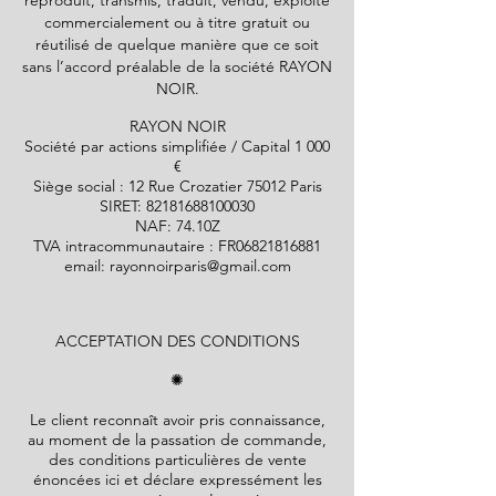
reproduit, transmis, traduit, vendu, exploité
commercialement ou à titre gratuit ou
réutilisé de quelque manière que ce soit
sans l’accord préalable de la société RAYON
NOIR.
RAYON NOIR
Société par actions simplifiée / Capital 1 000
€
Siège social : 12 Rue Crozatier 75012 Paris
SIRET:
82181688100030
NAF: 74.10Z
TVA intracommunautaire : FR06821816881
email:
rayonnoirparis@gmail.com
ACCEPTATION DES CONDITIONS
✺
Le client reconnaît avoir pris connaissance,
au moment de la passation de commande,
des conditions particulières de vente
énoncées ici et déclare expressément les