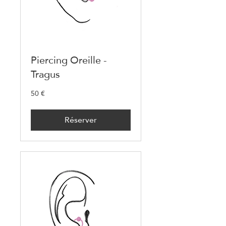
Piercing Oreille -
Tragus
50 €
50
euros
Réserver