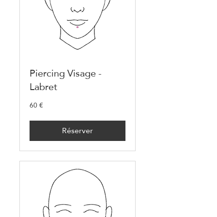
Piercing Visage -
Labret
60 €
60
euros
Réserver