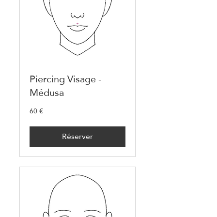
Piercing Visage -
Médusa
60 €
60
euros
Réserver