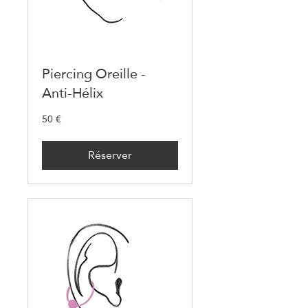
Piercing Oreille -
Anti-Hélix
50 €
50
euros
Réserver