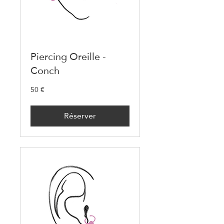
Piercing Oreille -
Conch
50 €
50
euros
Réserver