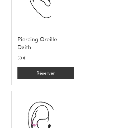
Piercing Oreille -
Daith
50 €
50
euros
Réserver