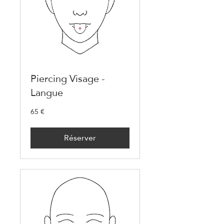
Piercing Visage -
Langue
65 €
65
euros
Réserver