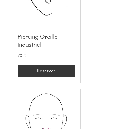
Piercing Oreille -
Industriel
70 €
70
euros
Réserver