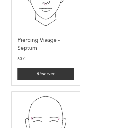
Piercing Visage -
Septum
60 €
60
euros
Réserver