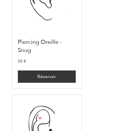
Piercing Oreille -
Snug
50 €
50
euros
Réserver