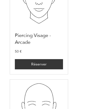
Piercing Visage -
Arcade
50 €
50
euros
Réserver