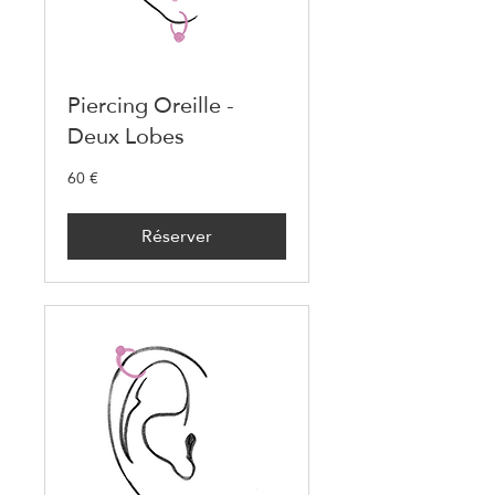
Piercing Oreille -
Deux Lobes
60 €
60
euros
Réserver