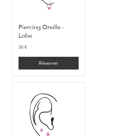
Piercing Oreille -
Lobe
35 €
35
euros
Réserver