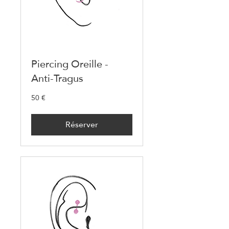
Piercing Oreille -
Anti-Tragus
50 €
50
euros
Réserver