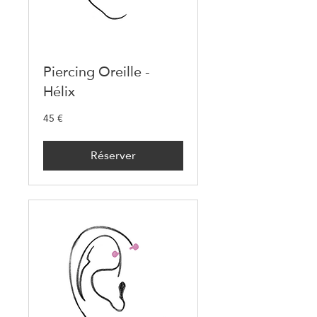
Piercing Oreille -
Hélix
45 €
45
euros
Réserver