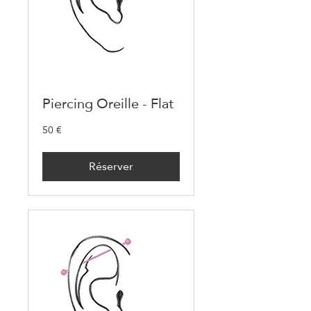
Piercing Oreille - Flat
50 €
50
euros
Réserver