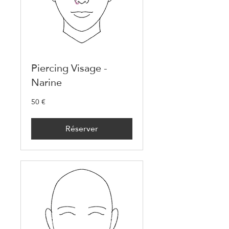
Piercing Visage -
Narine
50 €
50
euros
Réserver