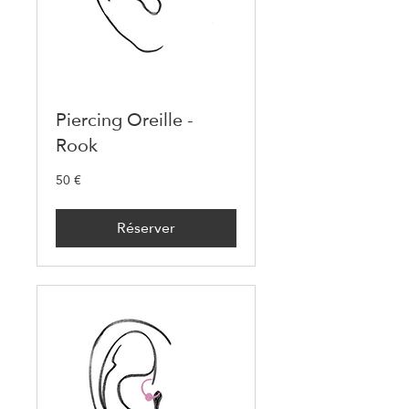
Piercing Oreille -
Rook
50 €
50
euros
Réserver