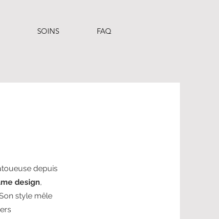
SOINS
FAQ
tatoueuse depuis
me design
,
 Son style mêle
vers