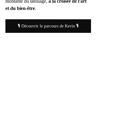
montante du tatouage, 
à la croisée de l'art 
et du bien-être
.
🎙 Découvrir le parcours de Kevin 🎙