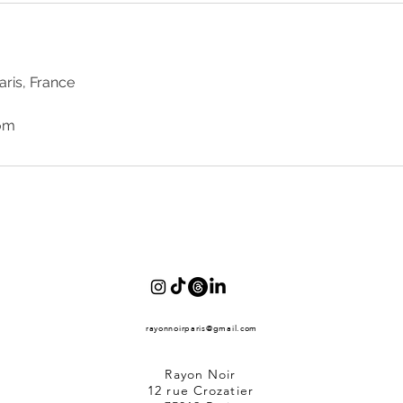
aris, France
com
rayonnoirparis@gmail.com
Rayon Noir
12 rue Crozatier